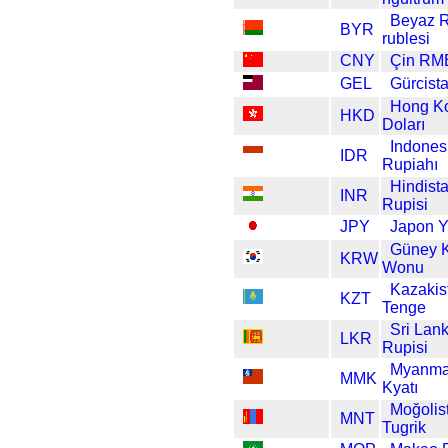
Beyaz 
BYR
rublesi
CNY
Çin RM
GEL
Gürcista
Hong K
HKD
Doları
Indones
IDR
Rupiahı
Hindist
INR
Rupisi
JPY
Japon Y
Güney 
KRW
Wonu
Kazakis
KZT
Tenge
Sri Lan
LKR
Rupisi
Myanma
MMK
Kyatı
Moğolis
MNT
Tugrik