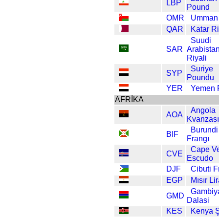
LBP
Pound
OMR
Umman 
QAR
Katar Ri
Suudi
SAR
Arabista
Riyali
Suriye
SYP
Poundu
YER
Yemen R
AFRİKA
Angola
AOA
Kvanzası
Burundi
BIF
Frangı
Cape Ve
CVE
Escudo
DJF
Cibuti F
EGP
Mısır Lir
Gambiy
GMD
Dalasi
KES
Kenya Şi