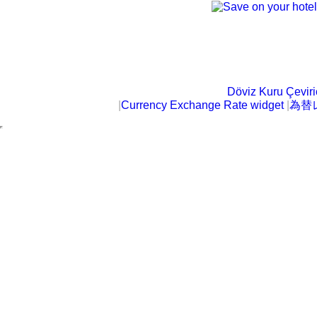
Döviz Kuru Çeviric
|
Currency Exchange Rate widget
|
為替