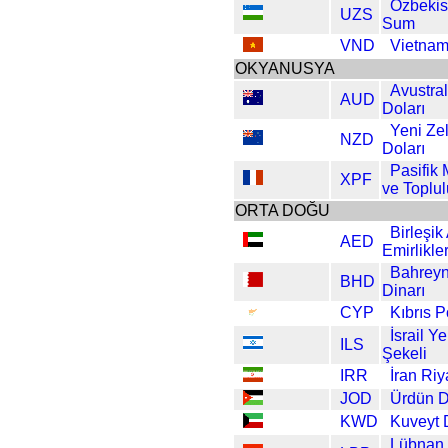
Özbekis
UZS
Sum
VND
Vietna
OKYANUSYA
Avustra
AUD
Doları
Yeni Ze
NZD
Doları
Pasifik 
XPF
ve Toplu
ORTA DOĞU
Birleşik
AED
Emirlikler
Bahrey
BHD
Dinarı
CYP
Kıbrıs 
İsrail Ye
ILS
Şekeli
IRR
İran Riy
JOD
Ürdün D
KWD
Kuveyt 
Lübnan