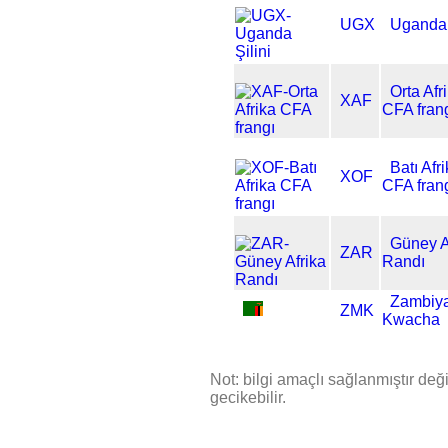
UGX
Uganda 
Orta Afr
XAF
CFA fran
Batı Afr
XOF
CFA fran
Güney A
ZAR
Randı
Zambiy
ZMK
Kwacha
Not: bilgi amaçlı sağlanmıştır değil
gecikebilir.