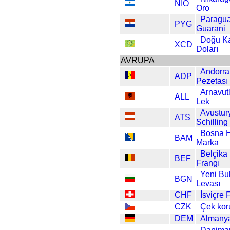
NIO
Oro
Paragu
PYG
Guarani
Doğu Ka
XCD
Doları
AVRUPA
Andorra
ADP
Pezetası
Arnavut
ALL
Lek
Avustur
ATS
Schilling
Bosna 
BAM
Marka
Belçika
BEF
Frangı
Yeni Bu
BGN
Levası
CHF
İsviçre 
CZK
Çek kor
DEM
Almany