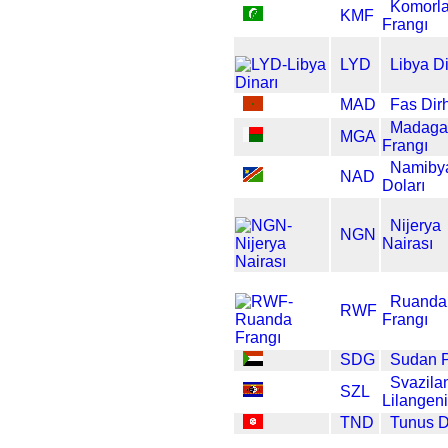
Komorla
KMF
Frangı
LYD
Libya Di
MAD
Fas Dir
Madaga
MGA
Frangı
Namiby
NAD
Doları
Nijerya
NGN
Nairası
Ruanda
RWF
Frangı
SDG
Sudan 
Svazila
SZL
Lilangeni
TND
Tunus D