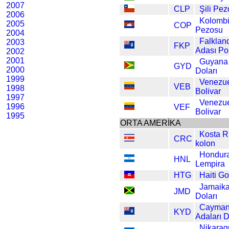
2007
CLP
Şili Pe
2006
Kolomb
2005
COP
Pezosu
2004
Falklan
2003
FKP
Adası P
2002
2001
Guyana
GYD
2000
Doları
1999
Venezu
VEB
1998
Bolivar
1997
Venezu
1996
VEF
Bolivar
1995
ORTA AMERİKA
Kosta R
CRC
kolon
Hondur
HNL
Lempira
HTG
Haiti G
Jamaik
JMD
Doları
Cayma
KYD
Adaları D
Nikarag