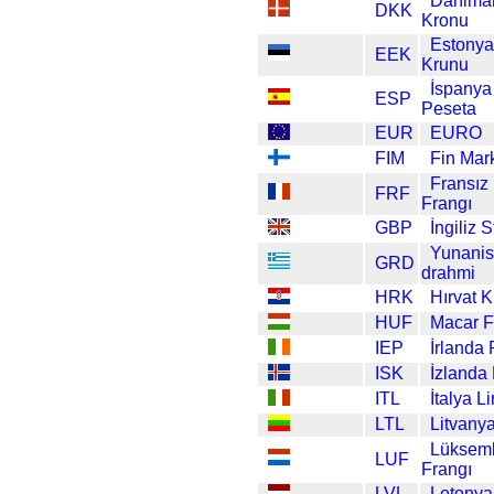
Danima
DKK
Kronu
Estonya
EEK
Krunu
İspanya
ESP
Peseta
EUR
EURO
FIM
Fin Mar
Fransız
FRF
Frangı
GBP
İngiliz S
Yunanis
GRD
drahmi
HRK
Hırvat 
HUF
Macar Fo
IEP
İrlanda
ISK
İzlanda
ITL
İtalya Li
LTL
Litvanya
Lüksem
LUF
Frangı
LVL
Letonya 