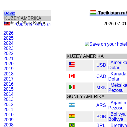
Tacikistan ru
Döviz
KUZEY AMERİKA
Tarihsel Döviz Kurları
: 2026-07-01
USD
,
Amerikan Doları
2026
2025
2024
2023
2022
KUZEY AMERİKA
2021
Amerik
2020
USD
Doları
2019
2018
Kanada
CAD
2017
Doları
2016
Meksik
MXN
2015
Pezosu
2014
GÜNEY AMERİKA
2013
Arjantin
2012
ARS
Pezosu
2011
Bolivya
2010
BOB
Bolivya
2009
2008
BRL
Brezilya