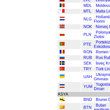
MDL
Moldova
MTL
Malta Li
Holland
NLG
Florini
NOK
Norveç 
Polony
PLN
Zlotisi
Portekiz
PTE
Esküdos
RON
Romen 
RUB
Rus Rub
SEK
İsveç K
TRY
Türk Lir
Ukrayn
UAH
Grivnası
Yugosl
YUM
Dinarı
ASYA
BND
Brunei D
Butan
BTN
ngultrum