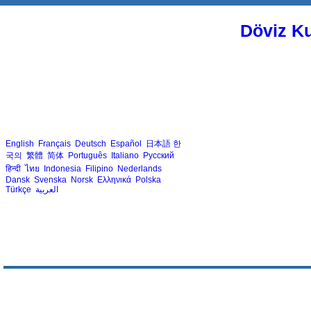
Döviz Ku
English
Français
Deutsch
Español
日本語
한
국의
繁體
简体
Português
Italiano
Русский
हिन्दी
ไทย
Indonesia
Filipino
Nederlands
Dansk
Svenska
Norsk
Ελληνικά
Polska
Türkçe
العربية