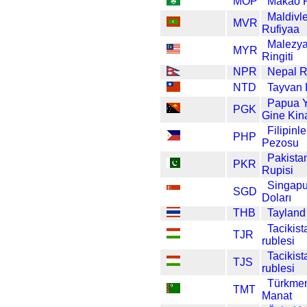
MOP
Makao 
Maldivle
MVR
Rufiyaa
Malezy
MYR
Ringiti
NPR
Nepal R
NTD
Tayvan 
Papua 
PGK
Gine Kin
Filipinle
PHP
Pezosu
Pakista
PKR
Rupisi
Singapu
SGD
Doları
THB
Tayland
Tacikist
TJR
rublesi
Tacikist
TJS
rublesi
Türkmen
TMT
Manat