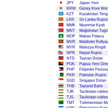
JPY
Japon Yeni
KRW
Güney Kore Wo
KZT
Kazakistan Ten
LKR
Sri Lanka Rupisi
MMK
Myanmar Kyatı
MNT
Moğolistan Tugri
MOP
Makao Pataca
MVR
Maldivler Rufiya
MYR
Malezya Ringiti
NPR
Nepal Rupisi
NTD
Tayvan Doları
PGK
Papua Yeni Gine
PHP
Filipinler Pezos
PKR
Pakistan Rupisi
SGD
Singapur Doları
THB
Tayland Bahtı
TJR
Tacikistan rubles
TJS
Tacikistan rubles
TMT
Türkmenistan M