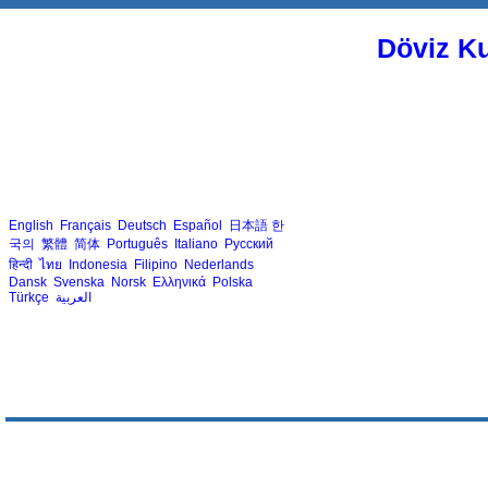
Döviz Ku
English
Français
Deutsch
Español
日本語
한
국의
繁體
简体
Português
Italiano
Русский
हिन्दी
ไทย
Indonesia
Filipino
Nederlands
Dansk
Svenska
Norsk
Ελληνικά
Polska
Türkçe
العربية