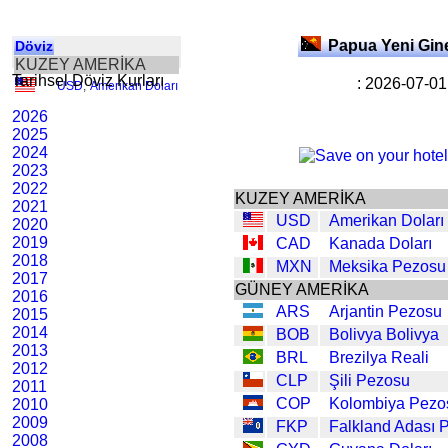
Papua Yeni Gin
Döviz
KUZEY AMERİKA
Tarihsel Döviz Kurları
: 2026-07-01
USD
,
Amerikan Doları
2026
2025
2024
2023
2022
KUZEY AMERİKA
2021
USD
Amerikan Doları
2020
2019
CAD
Kanada Doları
2018
MXN
Meksika Pezosu
2017
GÜNEY AMERİKA
2016
ARS
Arjantin Pezosu
2015
2014
BOB
Bolivya Bolivya
2013
BRL
Brezilya Reali
2012
CLP
Şili Pezosu
2011
COP
Kolombiya Pezo
2010
2009
FKP
Falkland Adası 
2008