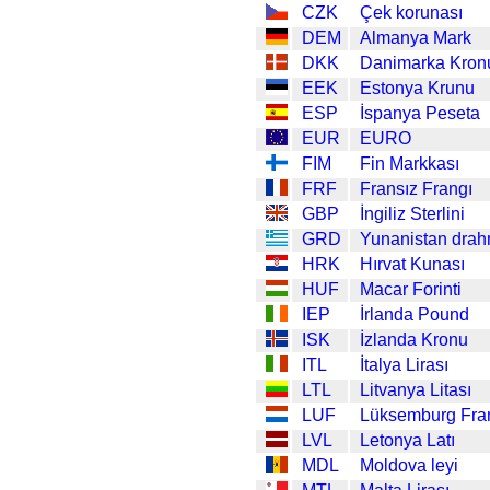
CZK
Çek korunası
DEM
Almanya Mark
DKK
Danimarka Kron
EEK
Estonya Krunu
ESP
İspanya Peseta
EUR
EURO
FIM
Fin Markkası
FRF
Fransız Frangı
GBP
İngiliz Sterlini
GRD
Yunanistan drah
HRK
Hırvat Kunası
HUF
Macar Forinti
IEP
İrlanda Pound
ISK
İzlanda Kronu
ITL
İtalya Lirası
LTL
Litvanya Litası
LUF
Lüksemburg Fra
LVL
Letonya Latı
MDL
Moldova leyi