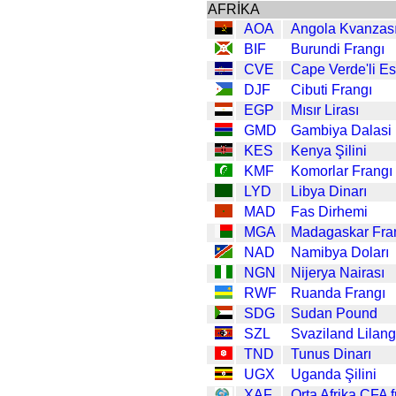
AFRİKA
AOA
Angola Kvanzas
BIF
Burundi Frangı
CVE
Cape Verde'li E
DJF
Cibuti Frangı
EGP
Mısır Lirası
GMD
Gambiya Dalasi
KES
Kenya Şilini
KMF
Komorlar Frangı
LYD
Libya Dinarı
MAD
Fas Dirhemi
MGA
Madagaskar Fra
NAD
Namibya Doları
NGN
Nijerya Nairası
RWF
Ruanda Frangı
SDG
Sudan Pound
SZL
Svaziland Lilang
TND
Tunus Dinarı
UGX
Uganda Şilini
XAF
Orta Afrika CFA f