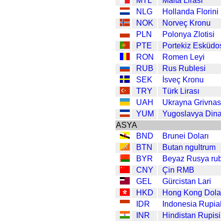
MTL
Malta Lirası
NLG
Hollanda Florini
NOK
Norveç Kronu
PLN
Polonya Zlotisi
PTE
Portekiz Esküdo
RON
Romen Leyi
RUB
Rus Rublesi
SEK
İsveç Kronu
TRY
Türk Lirası
UAH
Ukrayna Grivnas
YUM
Yugoslavya Dina
ASYA
BND
Brunei Doları
BTN
Butan ngultrum
BYR
Beyaz Rusya rub
CNY
Çin RMB
GEL
Gürcistan Lari
HKD
Hong Kong Dola
IDR
Indonesia Rupia
INR
Hindistan Rupisi