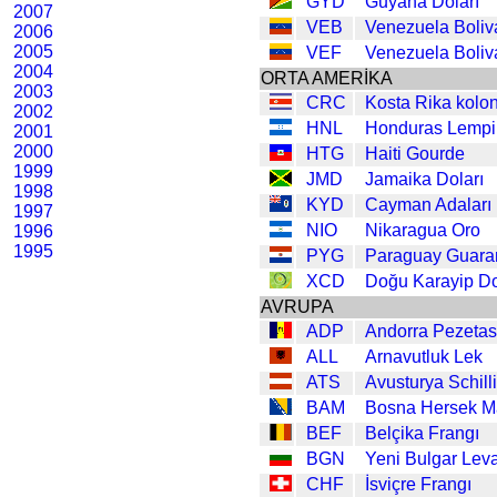
GYD
Guyana Doları
2007
VEB
Venezuela Boliv
2006
2005
VEF
Venezuela Boliv
2004
ORTA AMERİKA
2003
CRC
Kosta Rika kolo
2002
HNL
Honduras Lempi
2001
2000
HTG
Haiti Gourde
1999
JMD
Jamaika Doları
1998
KYD
Cayman Adaları 
1997
NIO
Nikaragua Oro
1996
1995
PYG
Paraguay Guara
XCD
Doğu Karayip Do
AVRUPA
ADP
Andorra Pezetas
ALL
Arnavutluk Lek
ATS
Avusturya Schill
BAM
Bosna Hersek M
BEF
Belçika Frangı
BGN
Yeni Bulgar Lev
CHF
İsviçre Frangı