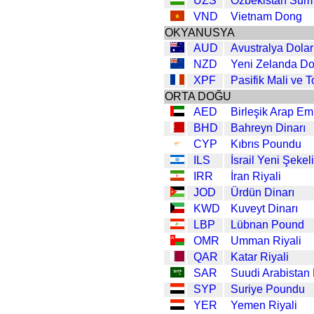
UZS
Özbekistan Sum
VND
Vietnam Dong
OKYANUSYA
AUD
Avustralya Dolar
NZD
Yeni Zelanda Do
XPF
Pasifik Mali ve T
ORTA DOĞU
AED
Birleşik Arap Emir
BHD
Bahreyn Dinarı
CYP
Kıbrıs Poundu
ILS
İsrail Yeni Şekeli
IRR
İran Riyali
JOD
Ürdün Dinarı
KWD
Kuveyt Dinarı
LBP
Lübnan Pound
OMR
Umman Riyali
QAR
Katar Riyali
SAR
Suudi Arabistan 
SYP
Suriye Poundu
YER
Yemen Riyali