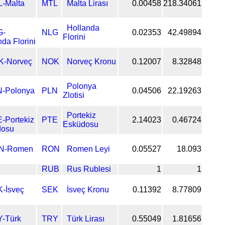
MTL
Malta Lirası
0.00458
218.34061
Hollanda
NLG
0.02353
42.49894
Florini
NOK
Norveç Kronu
0.12007
8.32848
Polonya
PLN
0.04506
22.19263
Zlotisi
Portekiz
PTE
2.14023
0.46724
Esküdosu
RON
Romen Leyi
0.05527
18.093
RUB
Rus Rublesi
1
1
SEK
İsveç Kronu
0.11392
8.77809
TRY
Türk Lirası
0.55049
1.81656