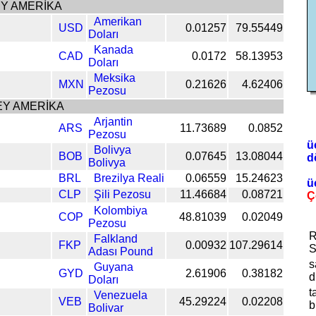
Y AMERİKA
Amerikan
USD
0.01257
79.55449
Doları
Kanada
CAD
0.0172
58.13953
Doları
Meksika
MXN
0.21626
4.62406
Pezosu
Y AMERİKA
Arjantin
ARS
11.73689
0.0852
Pezosu
ü
Bolivya
BOB
0.07645
13.08044
d
Bolivya
BRL
Brezilya Reali
0.06559
15.24623
ü
CLP
Şili Pezosu
11.46684
0.08721
Ç
Kolombiya
COP
48.81039
0.02049
Pezosu
R
Falkland
FKP
0.00932
107.29614
S
Adası Pound
s
Guyana
GYD
2.61906
0.38182
d
Doları
t
Venezuela
VEB
45.29224
0.02208
b
Bolivar