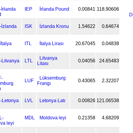
IEP
İrlanda Pound
0.00841
118.90606
D
ISK
İzlanda Kronu
1.54622
0.64674
ITL
İtalya Lirası
20.67045
0.04838
Litvanya
LTL
0.04056
24.65483
Litası
Lüksemburg
LUF
0.43065
2.32207
Frangı
LVL
Letonya Latı
0.00826
121.06538
MDL
Moldova leyi
0.21358
4.68209