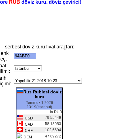
ore
RUB
döviz kuru, döviz çevirici!
serbest döviz kuru fiyat araçları:
enk
eç:
aat
ilimi:
arih
içimi:
Rus Rublesi döviz
kuru
Temmuz 1 2026
13:19(Istanbul)
in RUB
79.55449
USD
58.13953
CAD
102.6694
CHF
47.89272
DEM