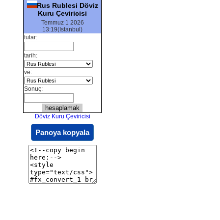
Rus Rublesi Döviz
Kuru Çeviricisi
Temmuz 1 2026
13:19(Istanbul)
tutar:
tarih:
ve:
Sonuç:
Döviz Kuru Çeviricisi
Panoya kopyala