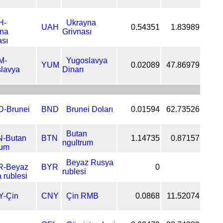
Ukrayna
UAH
0.54351
1.83989
Grivnası
Yugoslavya
YUM
0.02089
47.86979
Dinarı
BND
Brunei Doları
0.01594
62.73526
Butan
BTN
1.14735
0.87157
ngultrum
Beyaz Rusya
BYR
0
rublesi
CNY
Çin RMB
0.0868
11.52074