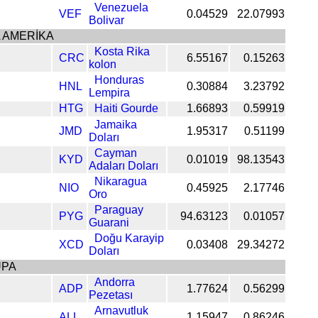
Venezuela
VEF
0.04529
22.07993
Bolivar
 AMERİKA
Kosta Rika
CRC
6.55167
0.15263
kolon
Honduras
HNL
0.30884
3.23792
Lempira
HTG
Haiti Gourde
1.66893
0.59919
Jamaika
JMD
1.95317
0.51199
Doları
Cayman
KYD
0.01019
98.13543
Adaları Doları
Nikaragua
NIO
0.45925
2.17746
Oro
Paraguay
PYG
94.63123
0.01057
Guarani
Doğu Karayip
XCD
0.03408
29.34272
Doları
UPA
Andorra
ADP
1.77624
0.56299
Pezetası
Arnavutluk
ALL
1.15947
0.86246