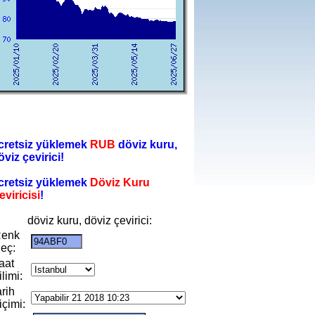
cretsiz yüklemek
RUB
döviz kuru,
öviz çevirici!
cretsiz yüklemek
Döviz Kuru
eviricisi
!
döviz kuru, döviz çevirici:
enk
eç:
aat
ilimi:
arih
içimi: