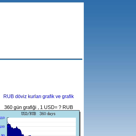
RUB döviz kurları grafik ve grafik
360 gün grafiği , 1 USD= ? RUB