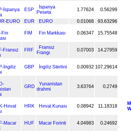
İspanya
ESP
1.77624
0.56299
Peseta
EUR
EURO
0.01068
93.63296
FIM
Fin Markkası
0.06347
15.75548
Fransız
FRF
0.07003
14.27959
Frangı
GBP
İngiliz Sterlini
0.00932
107.29614
Yunanistan
GRD
3.63764
0.2749
drahmi
M
HRK
Hırvat Kunası
0.08942
11.18318
W
HUF
Macar Forinti
4.04983
0.24692