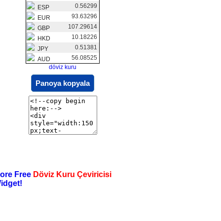
0.56299
ESP
93.63296
EUR
107.29614
GBP
10.18226
HKD
0.51381
JPY
56.08525
AUD
döviz kuru
Panoya kopyala
ore Free
Döviz Kuru Çeviricisi
idget!