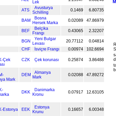
M
Lek
Avusturya
ATS
0.1469
6.80735
Schilling
Bosna
BAM
0.02089
47.86979
Hersek Marka
Belçika
BEF
0.43065
2.32207
Frangı
Yeni Bulgar
BGN
20.77112
0.04814
Levası
R
CHF
İsviçre Frangı
0.00974
102.6694
S
s
d
CZK
Çek korunası
0.25874
3.86488
t
b
Almanya
DEM
0.02088
47.89272
Mark
Danimarka
DKK
0.07917
12.63105
Kronu
Estonya
EEK
0.16657
6.00348
Krunu