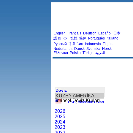
English
Français
Deutsch
Español
日本
語
한국의
繁體
简体
Português
Italiano
Русский
हिन्दी
ไทย
Indonesia
Filipino
Nederlands
Dansk
Svenska
Norsk
Ελληνικά
Polska
Türkçe
العربية
Döviz
KUZEY AMERİKA
Tarihsel Döviz Kurları
USD
,
Amerikan Doları
2026
2025
2024
2023
2022