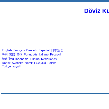
Döviz Ku
English
Français
Deutsch
Español
日本語
한
국의
繁體
简体
Português
Italiano
Русский
हिन्दी
ไทย
Indonesia
Filipino
Nederlands
Dansk
Svenska
Norsk
Ελληνικά
Polska
Türkçe
العربية