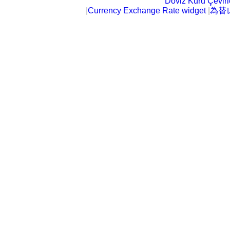
Döviz Kuru Çeviric
|
Currency Exchange Rate widget
|
為替